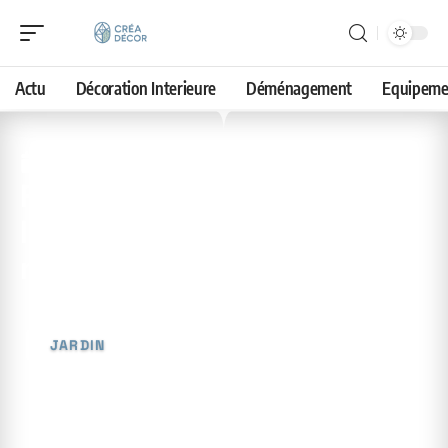
Actu
Décoration Interieure
Déménagement
Equipeme
8 mai 2026
Faire sortir les papillons de
la maison naturellement :
méthodes efficaces
JARDIN