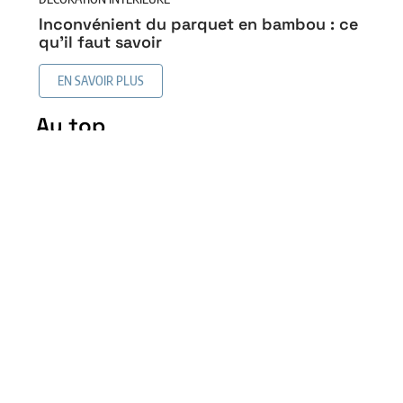
Inconvénient du parquet en bambou : ce
qu’il faut savoir
EN SAVOIR PLUS
Au top
Revêtement de sol similaire
au bois sans en être : les
alternatives intéressantes
5 mai 2026