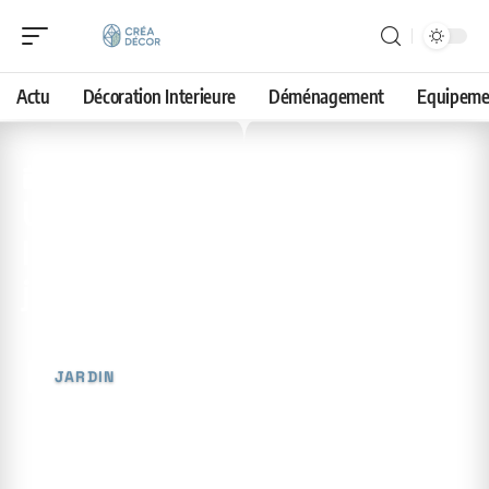
Actu
Décoration Interieure
Déménagement
Equipeme
9 mai 2026
Utilisation du broyat dans
l’aménagement de votre
jardin
JARDIN