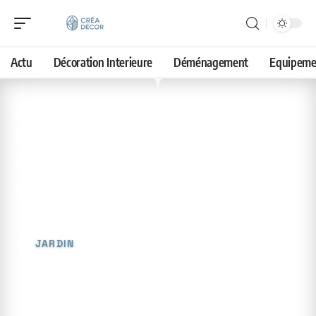
Actu
Décoration Interieure
Déménagement
Equipeme
13 avril 2026
Ramener des plantes de
l’étranger : méthodes et
conseils
JARDIN