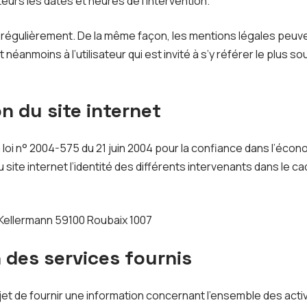
eurs les dates et heures de l’intervention.
r régulièrement. De la même façon, les mentions légales peuv
néanmoins à l’utilisateur qui est invité à s’y référer le plus so
n du site internet
 la loi n° 2004-575 du 21 juin 2004 pour la confiance dans l’écon
u site internet l’identité des différents intervenants dans le ca
 Kellermann 59100 Roubaix 1007
n des services fournis
jet de fournir une information concernant l’ensemble des activi