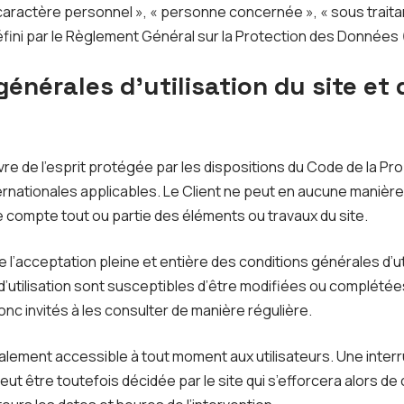
aractère personnel », « personne concernée », « sous traita
défini par le Règlement Général sur la Protection des Données
générales d’utilisation du site et
e de l’esprit protégée par les dispositions du Code de la Prop
nationales applicables. Le Client ne peut en aucune manière r
 compte tout ou partie des éléments ou travaux du site.
ique l’acceptation pleine et entière des conditions générales d’ut
d’utilisation sont susceptibles d’être modifiées ou complétée
donc invités à les consulter de manière régulière.
alement accessible à tout moment aux utilisateurs. Une interr
ut être toutefois décidée par le site qui s’efforcera alors d