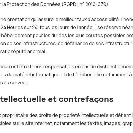
r la Protection des Données (RGPD : n° 2016-679)
une prestation qui assure le meilleur taux d’accessibilité. L’hé
24 Heures sur 24, tous les jours de l’année. Il se réserve néan
 d’hébergement pour les durées les plus courtes possibles n
on de ses infrastructures, de défaillance de ses infrastructur
rafic réputé anormal.
e pourront être tenus responsables en cas de dysfonctionnem
 ou du matériel informatique et de téléphonie lié notamment 
s au serveur.
ntellectuelle et contrefaçons
t propriétaire des droits de propriété intellectuelle et détient 
bles sur le site internet, notamment les textes, images, grap