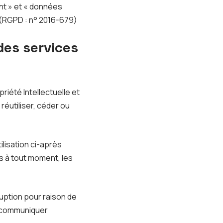
nt » et « données
 (RGPD : n° 2016-679)
 des services
riété Intellectuelle et
éutiliser, céder ou
ilisation ci-après
s à tout moment, les
uption pour raison de
e communiquer