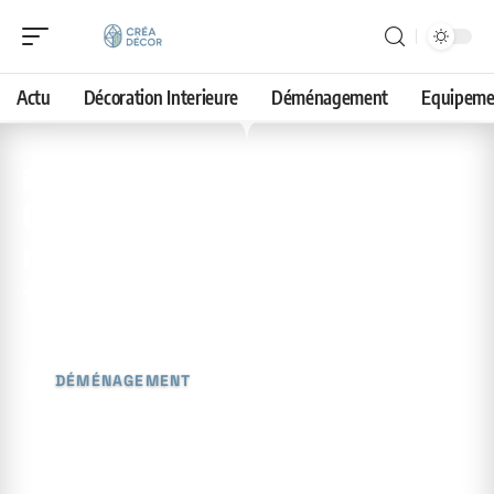
Actu
Décoration Interieure
Déménagement
Equipeme
9 mai 2026
Grands cartons gratuits :
meilleurs endroits pour les
trouver
DÉMÉNAGEMENT