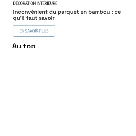
DÉCORATION INTERIEURE
Inconvénient du parquet en bambou : ce
qu’il faut savoir
EN SAVOIR PLUS
Au top
Revêtement de sol similaire
au bois sans en être : les
alternatives intéressantes
5 mai 2026