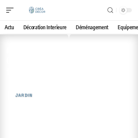
Actu
Décoration Interieure
Déménagement
Equipeme
7 mai 2026
Coupe des fleurs de lys
fanées : le moment idéal
JARDIN