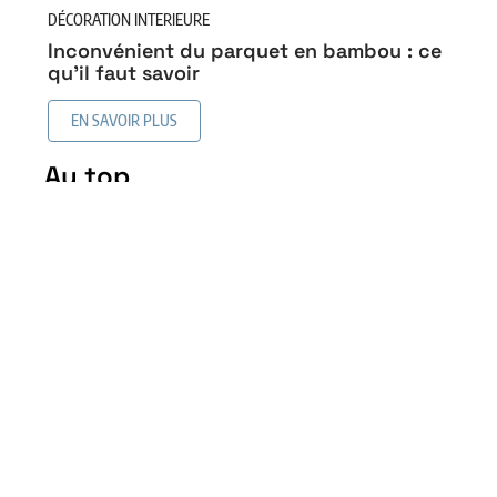
DÉCORATION INTERIEURE
Inconvénient du parquet en bambou : ce
qu’il faut savoir
EN SAVOIR PLUS
Au top
Revêtement de sol similaire
au bois sans en être : les
alternatives intéressantes
5 mai 2026