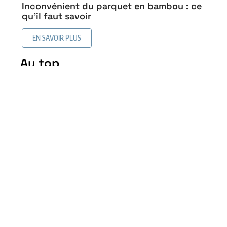
Inconvénient du parquet en bambou : ce
qu’il faut savoir
EN SAVOIR PLUS
Au top
Revêtement de sol similaire
au bois sans en être : les
alternatives intéressantes
5 mai 2026