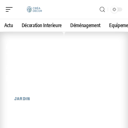
Actu
Décoration Interieure
Déménagement
Equipeme
28 avril 2026
Transplantation des lys
avant leur floraison : est-ce
possible ?
JARDIN