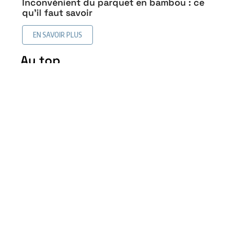
Inconvénient du parquet en bambou : ce
qu’il faut savoir
EN SAVOIR PLUS
Au top
Revêtement de sol similaire
au bois sans en être : les
alternatives intéressantes
5 mai 2026