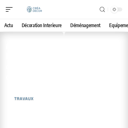
Actu
Décoration Interieure
Déménagement
Equipeme
6 mai 2026
Éviter la fissuration du
ciment : techniques et
conseils
TRAVAUX