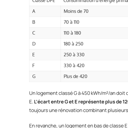
Classe DPE
Consommation d’énergie prima
A
Moins de 70
B
70 à 110
C
110 à 180
D
180 à 250
E
250 à 330
F
330 à 420
G
Plus de 420
Un logement classé G à 450 kWh/m²/an doit d
E.
L’écart entre G et E représente plus de 
toujours une rénovation combinant plusieurs
En revanche, un logement en bas de classe E