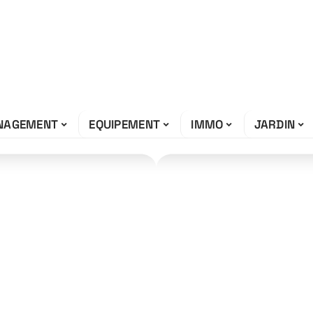
NAGEMENT
EQUIPEMENT
IMMO
JARDIN
se énergétique
des et astuces