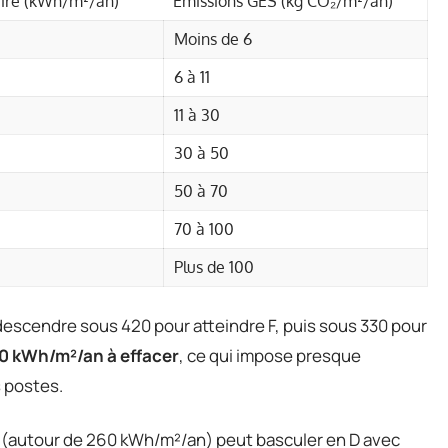
ire (kWh/m²/an)
Émissions GES (kg CO₂/m²/an)
Moins de 6
6 à 11
11 à 30
30 à 50
50 à 70
70 à 100
Plus de 100
escendre sous 420 pour atteindre F, puis sous 330 pour
120 kWh/m²/an à effacer
, ce qui impose presque
 postes.
 (autour de 260 kWh/m²/an) peut basculer en D avec