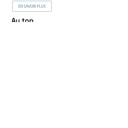
EN SAVOIR PLUS
Au top
Revêtement de sol similaire
au bois sans en être : les
alternatives intéressantes
5 mai 2026