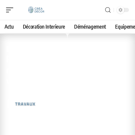
Actu
Décoration Interieure
Déménagement
Equipeme
29 avril 2026
Plombier agréé : critères de
reconnaissance et
vérification
TRAVAUX