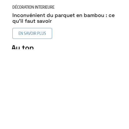
DÉCORATION INTERIEURE
Inconvénient du parquet en bambou : ce
qu’il faut savoir
EN SAVOIR PLUS
Au top
Revêtement de sol similaire
au bois sans en être : les
alternatives intéressantes
5 mai 2026