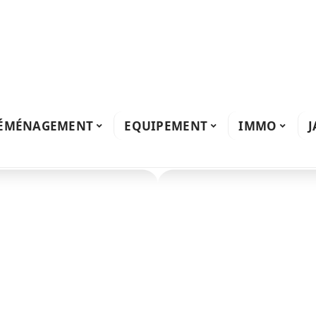
ÉMÉNAGEMENT
EQUIPEMENT
IMMO
J
ir de feu
u’il faut savoir