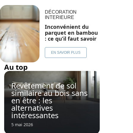
DÉCORATION
INTERIEURE
Inconvénient du
parquet en bambou
: ce qu’il faut savoir
EN SAVOIR PLUS
Au top
Revêtement de sol
similaire au bois sans
en être : les
alternatives
intéressantes
5 mai 2026