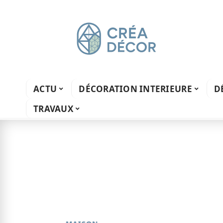
ACTU
DÉCORATION INTERIEURE
D
TRAVAUX
9 mai 2026
Particulier et t
d’artifice : ce q