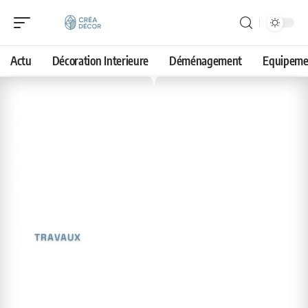
Actu
Décoration Interieure
Déménagement
Equipeme
14 avril 2026
Sceller les interstices
autour des fenêtres :
méthodes et techniques
TRAVAUX