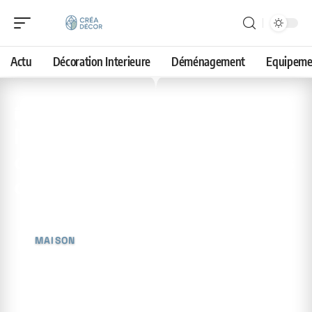
Actu
Décoration Interieure
Déménagement
Equipeme
12 juin 2026
Nid de guêpes dans un mur,
qui appeler en urgence près
de chez vous
MAISON