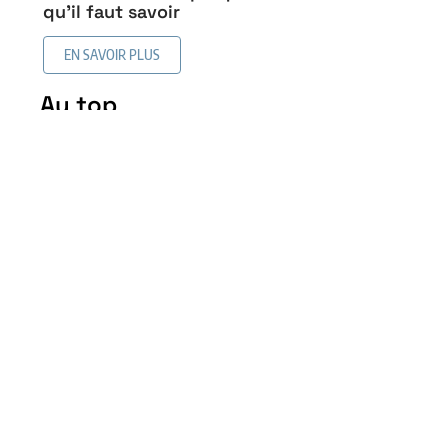
qu’il faut savoir
EN SAVOIR PLUS
Au top
Revêtement de sol similaire
au bois sans en être : les
alternatives intéressantes
5 mai 2026