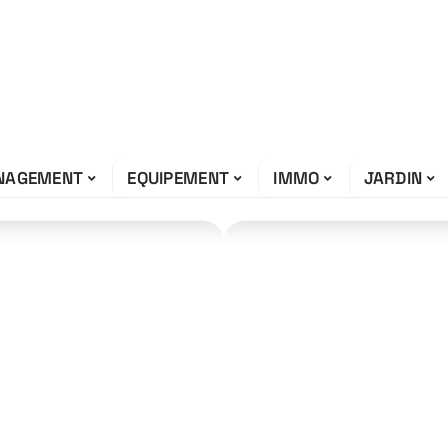
NAGEMENT
EQUIPEMENT
IMMO
JARDIN
ning à la
dispensables à
entrakor