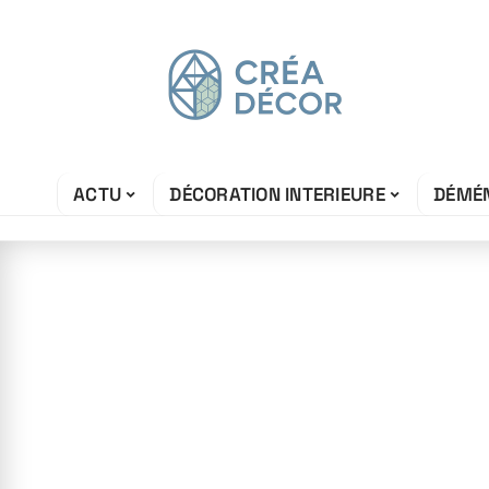
ACTU
DÉCORATION INTERIEURE
DÉMÉ
8 juillet 2026
Ambiance cocoo
maison : les in
shopper chez C