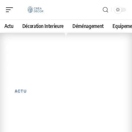
Actu
Décoration Interieure
Déménagement
Equipeme
11 juin 2026
Petit budget : relooker son
salon sans tout changer
ACTU