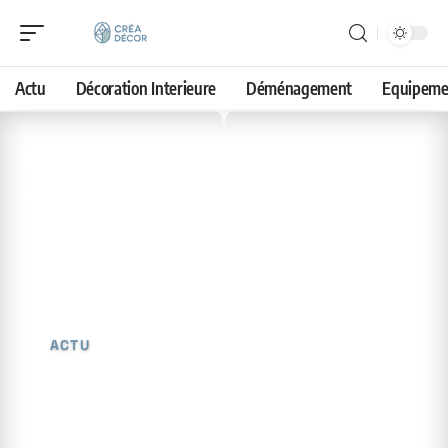
Actu
Décoration Interieure
Déménagement
Equipeme
11 juin 2026
Plantes d’intérieur :
lesquelles survivent au
manque de lumière
ACTU