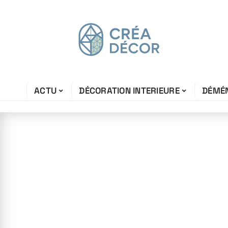
ACTU
DÉCORATION INTERIEURE
DÉMÉ
11 juin 2026
Éclairage d’amb
choisir ses lum
par pièce