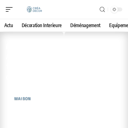
Actu
Décoration Interieure
Déménagement
Equipeme
24 juin 2026
Avis Hudson Reed : ce qu’il
faut savoir avant de
commander en ligne
MAISON