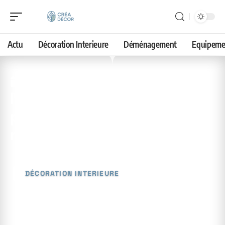
Actu
Décoration Interieure
Déménagement
Equipeme
15 avril 2026
Meilleure couleur pour une
petite cuisine : nos
recommandations
DÉCORATION INTERIEURE