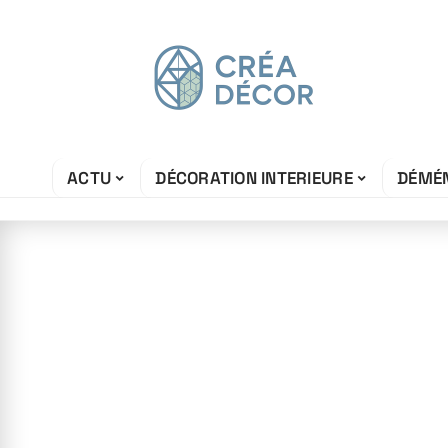
ACTU
DÉCORATION INTERIEURE
DÉMÉ
10 juin 2026
Sol qui noircit :
grand mère pou
lino