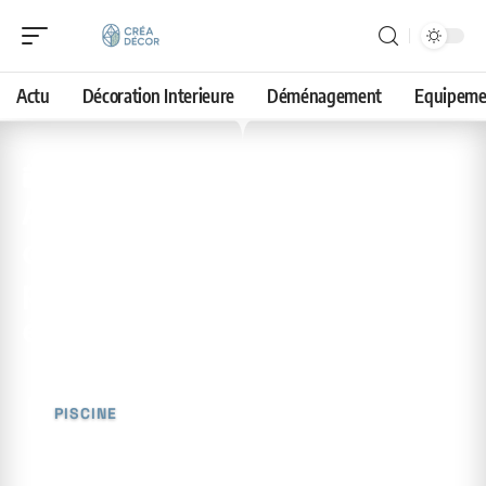
Actu
Décoration Interieure
Déménagement
Equipeme
11 avril 2026
Aménagement paysager
optimal autour d’une
piscine : choix du meilleur
élément
PISCINE