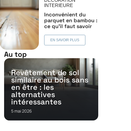
DÉCORATION
INTERIEURE
Inconvénient du
parquet en bambou :
ce qu’il faut savoir
EN SAVOIR PLUS
Au top
Revêtement de sol
similaire au bois sans
en être : les
alternatives
intéressantes
5 mai 2026