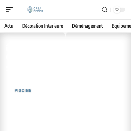
Actu
Décoration Interieure
Déménagement
Equipeme
16 avril 2026
Coût d’une piscine creusée
: éléments à considérer
PISCINE