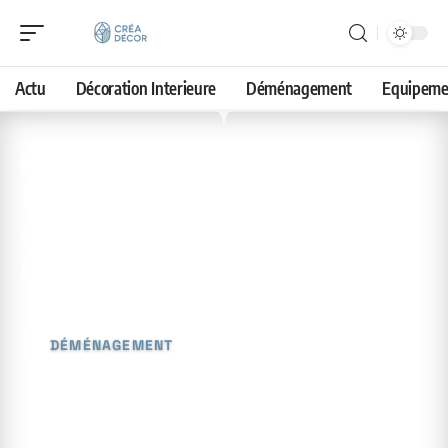
Actu
Décoration Interieure
Déménagement
Equipeme
30 avril 2026
Déplacement d’un gros
carton lourd par soi-même :
méthodes et astuces
DÉMÉNAGEMENT