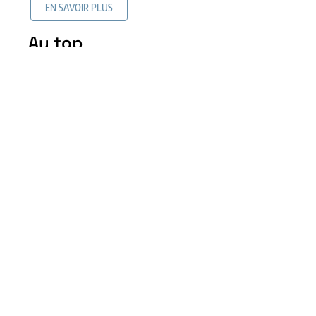
EN SAVOIR PLUS
Au top
Revêtement de sol similaire
au bois sans en être : les
alternatives intéressantes
5 mai 2026