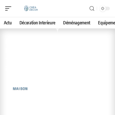
Actu
Décoration Interieure
Déménagement
Equipeme
26 avril 2026
Isolation efficace des
fenêtres : signes et
indications
MAISON