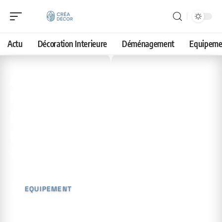
Actu
Décoration Interieure
Déménagement
Equipeme
13 avril 2026
Remplacement de l’eau
potable par l’eau de pluie
pour certains besoins : une
alternative viable
EQUIPEMENT