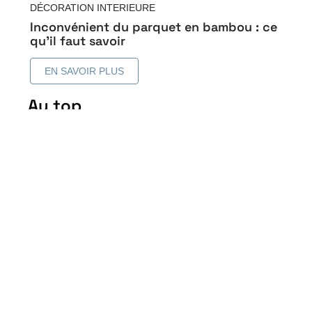
DÉCORATION INTERIEURE
Inconvénient du parquet en bambou : ce
qu’il faut savoir
EN SAVOIR PLUS
Au top
Revêtement de sol similaire
au bois sans en être : les
alternatives intéressantes
5 mai 2026