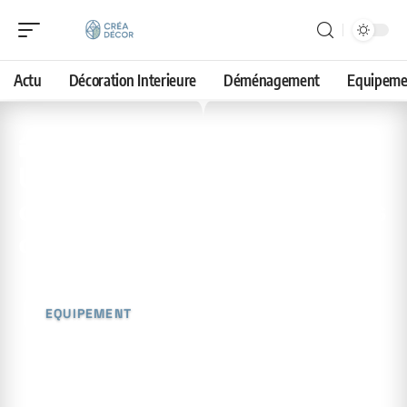
Actu
Décoration Interieure
Déménagement
Equipeme
13 avril 2026
Utilisation de l’huile de
camélia pour l’entretien des
outils : les raisons
EQUIPEMENT