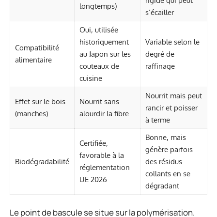
rigide qui peut
longtemps)
s’écailler
Oui, utilisée
historiquement
Variable selon le
Compatibilité
au Japon sur les
degré de
alimentaire
couteaux de
raffinage
cuisine
Nourrit mais peut
Effet sur le bois
Nourrit sans
rancir et poisser
(manches)
alourdir la fibre
à terme
Bonne, mais
Certifiée,
génère parfois
favorable à la
Biodégradabilité
des résidus
réglementation
collants en se
UE 2026
dégradant
Le point de bascule se situe sur la polymérisation.